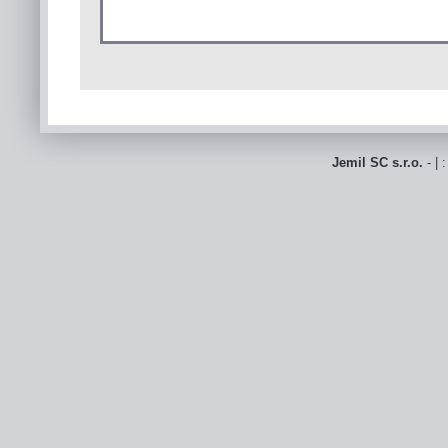
Jemil SC s.r.o.
- | 