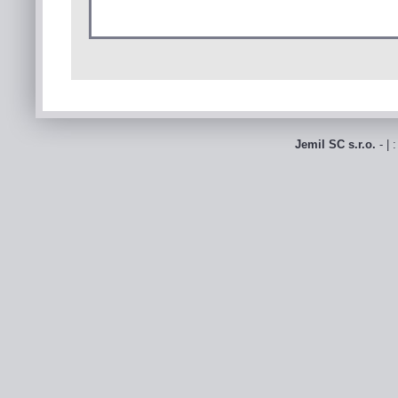
Jemil SC s.r.o.
- | 