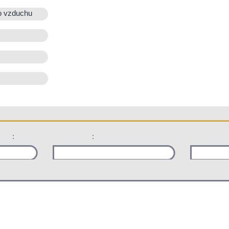
o vzduchu
:
: