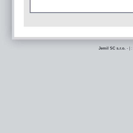
Jemil SC s.r.o.
- | 