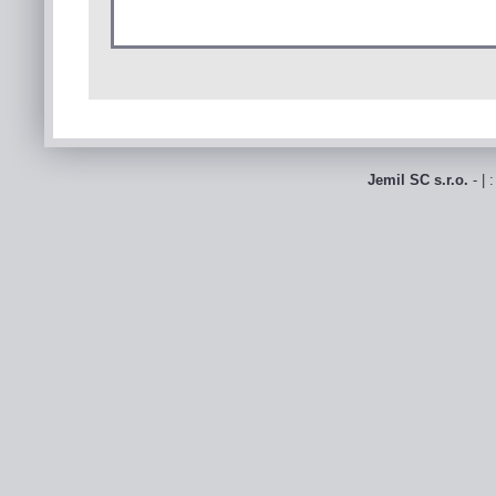
Jemil SC s.r.o.
- | 