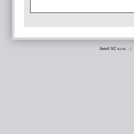
Jemil SC s.r.o.
- | 