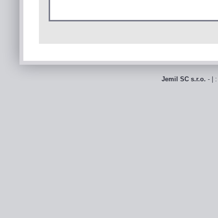
Jemil SC s.r.o.
- | 