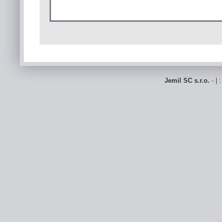
Jemil SC s.r.o.
- | 