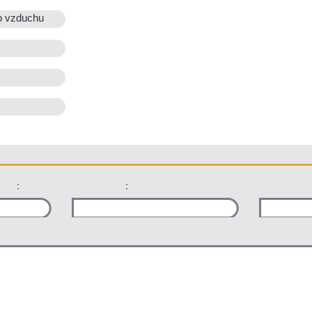
o vzduchu
:
: