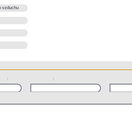
o vzduchu
:
: