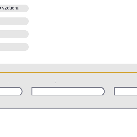
o vzduchu
:
: