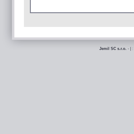
Jemil SC s.r.o.
- | 