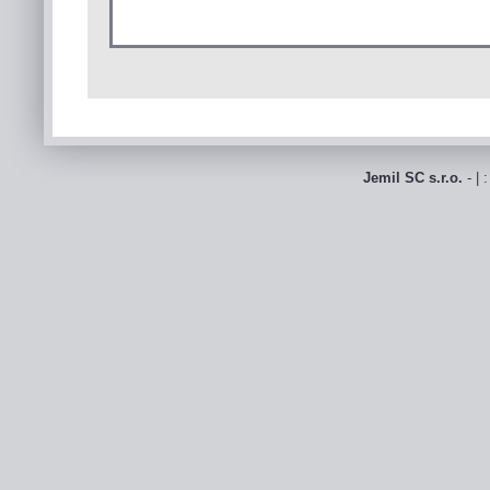
Jemil SC s.r.o.
- | 