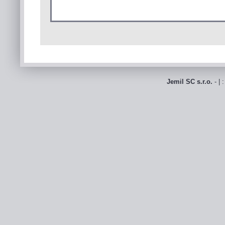
Jemil SC s.r.o.
- | 