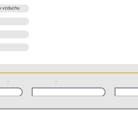
o vzduchu
:
: