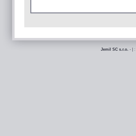
Jemil SC s.r.o.
- | 