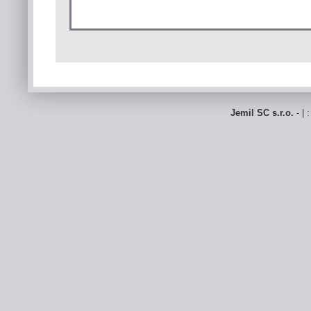
Jemil SC s.r.o.
- | 