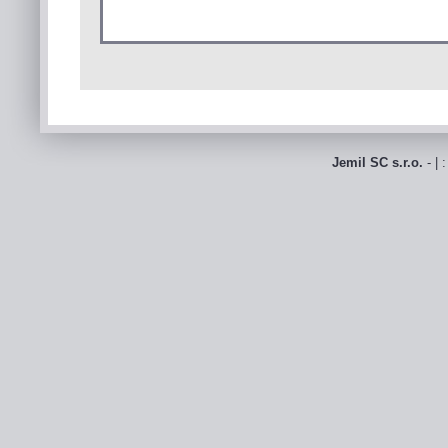
Jemil SC s.r.o.
- | 