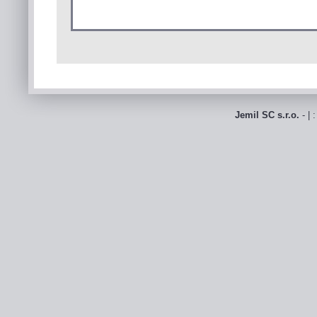
Jemil SC s.r.o.
- | 