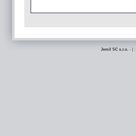
Jemil SC s.r.o.
- | 