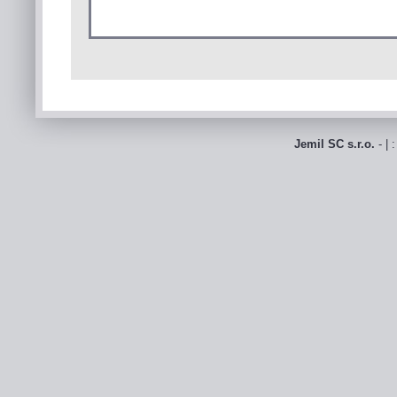
Jemil SC s.r.o.
- | 