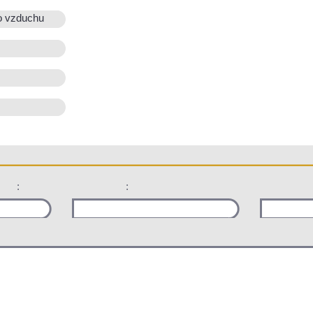
o vzduchu
:
: