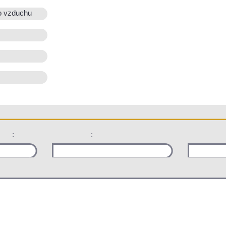
o vzduchu
:
: