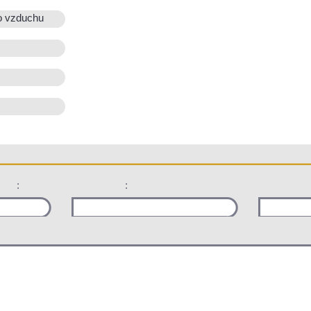
o vzduchu
:
: