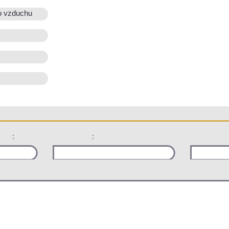
o vzduchu
:
: