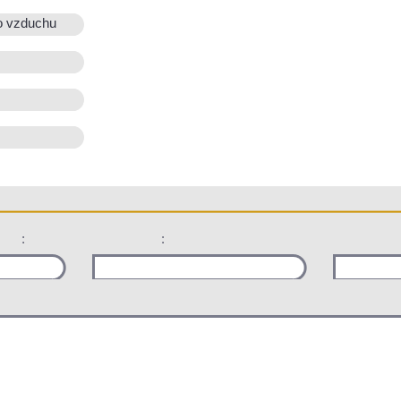
o vzduchu
:
: