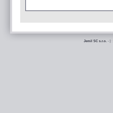
Jemil SC s.r.o.
- | 