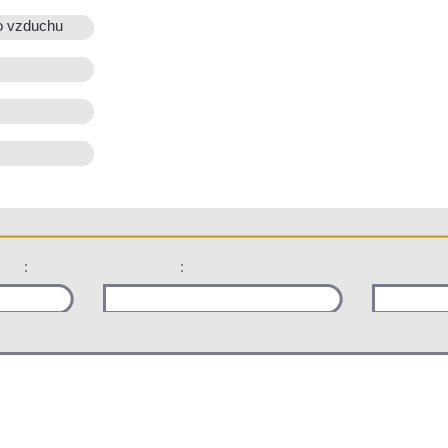
o vzduchu
:
: