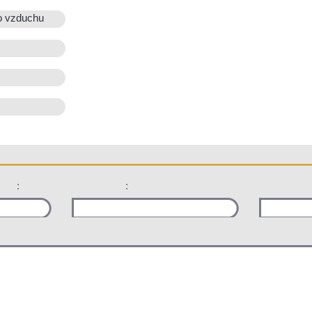
o vzduchu
:
: