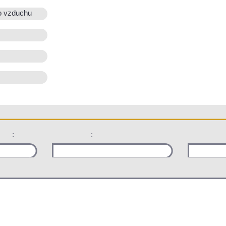
o vzduchu
:
: