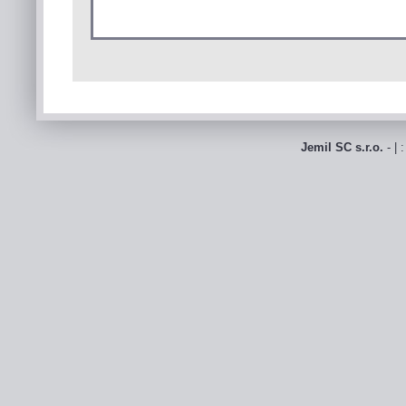
Jemil SC s.r.o.
- | 