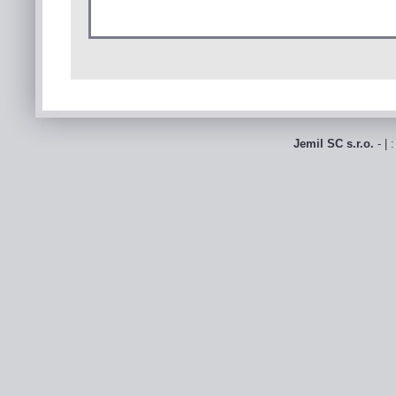
Jemil SC s.r.o.
- | 