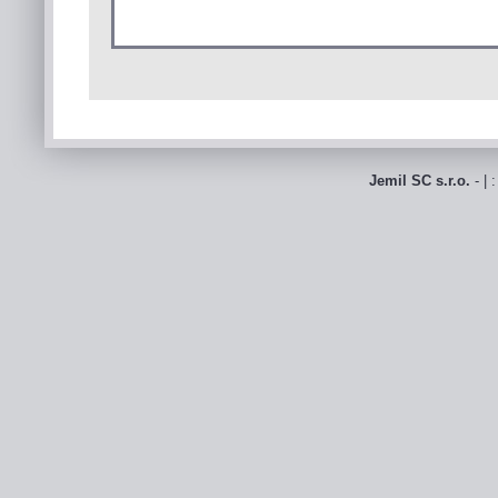
Jemil SC s.r.o.
- | 