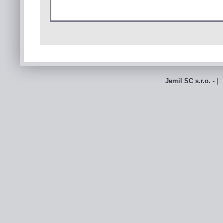
Jemil SC s.r.o.
- | 