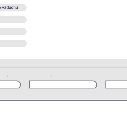
o vzduchu
:
: