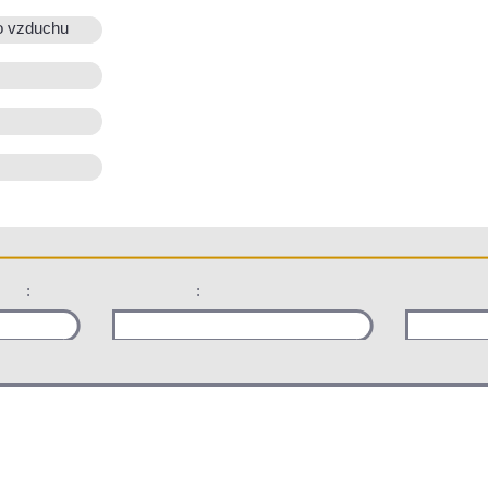
o vzduchu
:
: