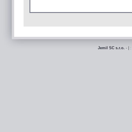
Jemil SC s.r.o.
- | 