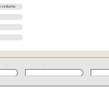
o vzduchu
:
: