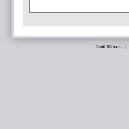
Jemil SC s.r.o.
- | 