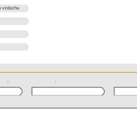
o vzduchu
:
: