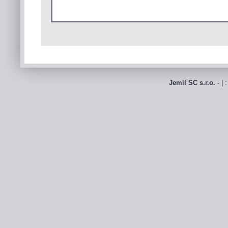
Jemil SC s.r.o.
- | 