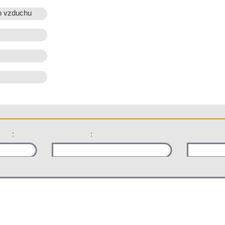
o vzduchu
:
: