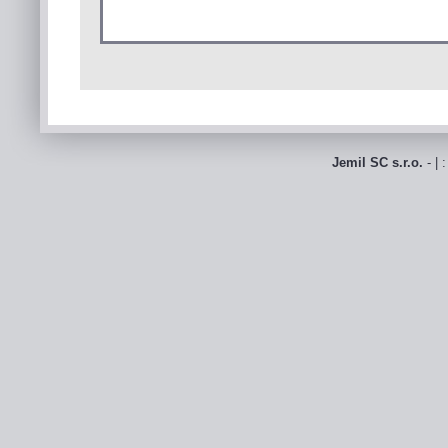
Jemil SC s.r.o.
- | 