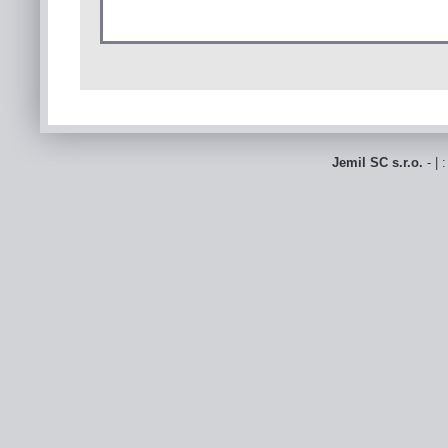
Jemil SC s.r.o.
- | 