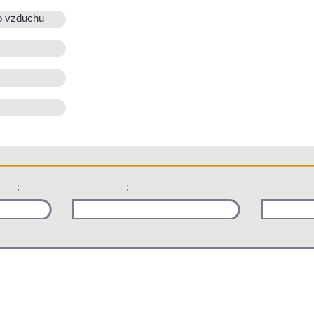
o vzduchu
:
: