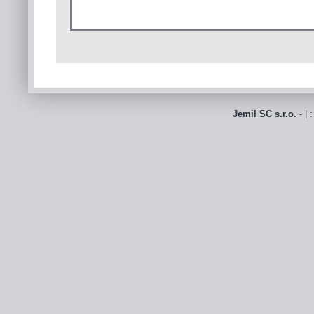
Jemil SC s.r.o.
- | 