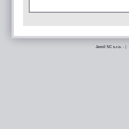
Jemil SC s.r.o.
- | 