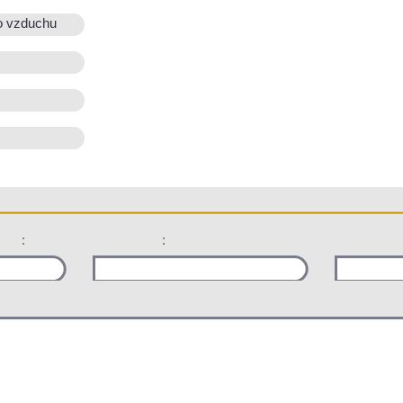
o vzduchu
:
: