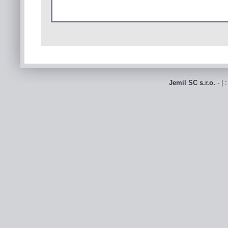
Jemil SC s.r.o.
- | 