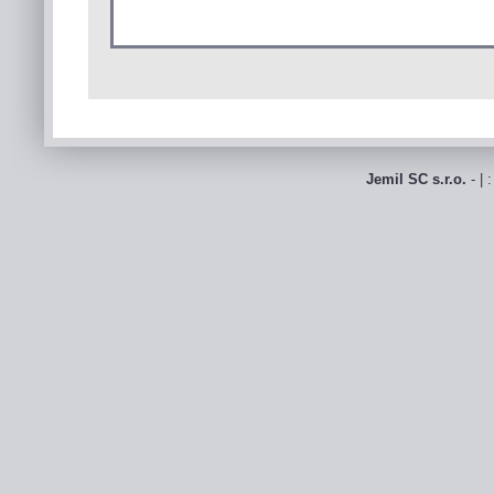
Jemil SC s.r.o.
- | 